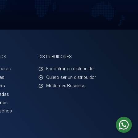
GOS
DISTRIBUIDORES
aras
Encontrar un distribuidor
as
Quiero ser un distribuidor
ers
Modumex Business
adas
rtas
sorios