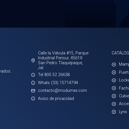
Calle la Válvula #15, Parque
CATÁLO
Industrial Perisur, 45619
San Pedro Tlaquepaque,
Mamp
Jal.
vados.
Puert
Tel 800 52 26638
Lock
Whats (33) 15714794
Fach
contacto@modumex.com
Cubie
Aviso de privacidad
Acce
Lynx