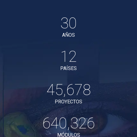
30
30
AÑOS
12
12
PAÍSES
45678
45,678
PROYECTOS
640340
640,340
MÓDULOS