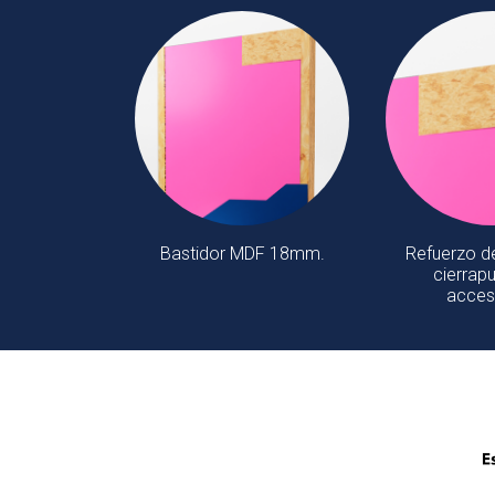
Bastidor MDF 18mm.
Refuerzo d
cierrapu
acces