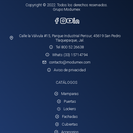
Copyright © 2022. Todos los derechos reservados.
Grupo Modumex
Calle la Válvula #15, Parque Industrial Perisur, 45619 San Pedro
Tlaquepaque, Jal.
Tel 800 52 26638
Whats (33) 15714794
contacto@modumex.com
Aviso de privacidad
CATÁLOGOS
Mamparas
Puertas
Lockers
Fachadas
Cubiertas
Accesorios