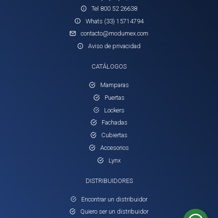
Tel 800 52 26638
Whats (33) 15714794
contacto@modumex.com
Aviso de privacidad
CATÁLOGOS
Mamparas
Puertas
Lockers
Fachadas
Cubiertas
Accesorios
Lynx
DISTRIBUIDORES
Encontrar un distribuidor
Quiero ser un distribuidor